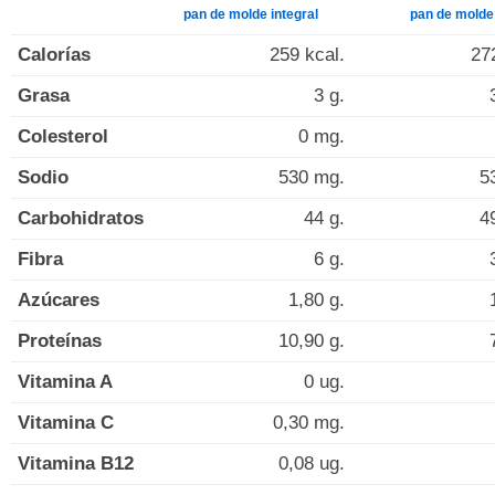
pan de molde integral
pan de molde
Calorías
259 kcal.
27
Grasa
3 g.
Colesterol
0 mg.
Sodio
530 mg.
5
Carbohidratos
44 g.
4
Fibra
6 g.
Azúcares
1,80 g.
Proteínas
10,90 g.
Vitamina A
0 ug.
Vitamina C
0,30 mg.
Vitamina B12
0,08 ug.