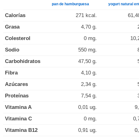
pan de hamburguesa
yogurt natural en
Calorías
271 kcal.
61,4
Grasa
4,70 g.
Colesterol
0 mg.
10,
Sodio
550 mg.
Carbohidratos
47,50 g.
Fibra
4,10 g.
Azúcares
2,34 g.
Proteínas
7,54 g.
Vitamina A
0,01 ug.
9
Vitamina C
0 mg.
0,
Vitamina B12
0,91 ug.
0