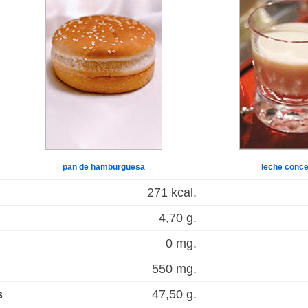
pan de hamburguesa
leche conc
271 kcal.
4,70 g.
0 mg.
550 mg.
s
47,50 g.