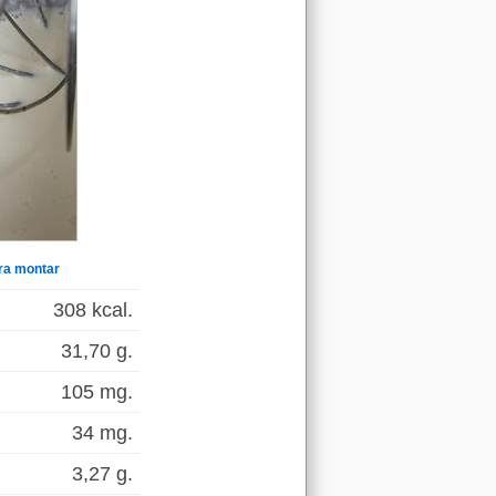
ara montar
308 kcal.
31,70 g.
105 mg.
34 mg.
3,27 g.