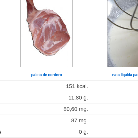
paleta de cordero
nata liquida p
151 kcal.
11,80 g.
80,60 mg.
87 mg.
s
0 g.