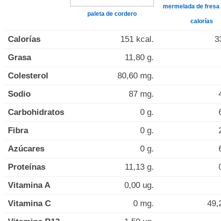
mermelada de fresa 
paleta de cordero
calorías
Calorías
151 kcal.
3
Grasa
11,80 g.
Colesterol
80,60 mg.
Sodio
87 mg.
Carbohidratos
0 g.
Fibra
0 g.
Azúcares
0 g.
Proteínas
11,13 g.
Vitamina A
0,00 ug.
Vitamina C
0 mg.
49,