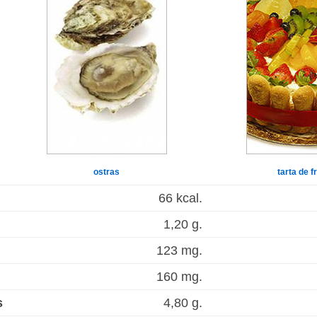
ostras
tarta de f
66 kcal.
1,20 g.
123 mg.
160 mg.
s
4,80 g.