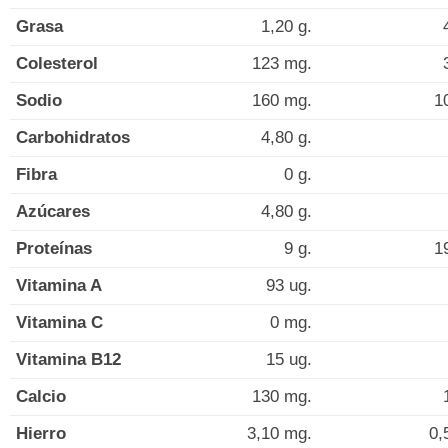
Grasa
1,20 g.
Colesterol
123 mg.
Sodio
160 mg.
1
Carbohidratos
4,80 g.
Fibra
0 g.
Azúcares
4,80 g.
Proteínas
9 g.
1
Vitamina A
93 ug.
Vitamina C
0 mg.
Vitamina B12
15 ug.
Calcio
130 mg.
Hierro
3,10 mg.
0,