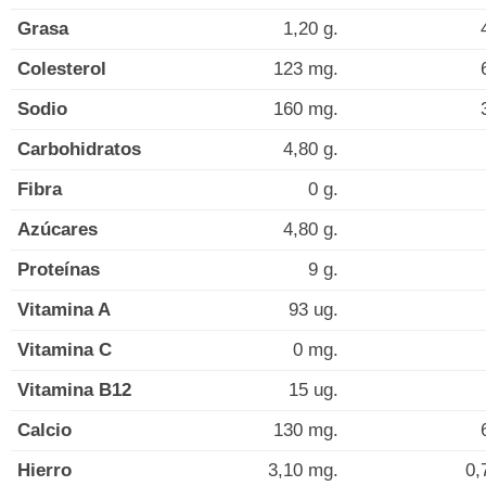
Grasa
1,20 g.
Colesterol
123 mg.
Sodio
160 mg.
Carbohidratos
4,80 g.
Fibra
0 g.
Azúcares
4,80 g.
Proteínas
9 g.
Vitamina A
93 ug.
Vitamina C
0 mg.
Vitamina B12
15 ug.
Calcio
130 mg.
Hierro
3,10 mg.
0,