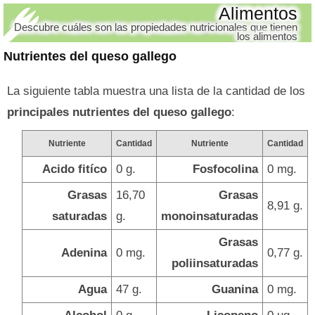
Alimentos
Descubre cuáles son las propiedades nutricionales que tienen
los alimentos
Nutrientes del queso gallego
La siguiente tabla muestra una lista de la cantidad de los
principales nutrientes del queso gallego
:
Nutriente
Cantidad
Nutriente
Cantidad
Acido fitíco
0 g.
Fosfocolina
0 mg.
Grasas
16,70
Grasas
8,91 g.
saturadas
g.
monoinsaturadas
Grasas
Adenina
0 mg.
0,77 g.
poliinsaturadas
Agua
47 g.
Guanina
0 mg.