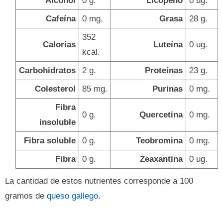
Alcohol
0 g.
Licopeno
0 ug.
Cafeína
0 mg.
Grasa
28 g.
352
Calorías
Luteína
0 ug.
kcal.
Carbohidratos
2 g.
Proteínas
23 g.
Colesterol
85 mg.
Purinas
0 mg.
Fibra
0 g.
Quercetina
0 mg.
insoluble
Fibra soluble
0 g.
Teobromina
0 mg.
Fibra
0 g.
Zeaxantina
0 ug.
La cantidad de estos nutrientes corresponde a 100
gramos de
queso gallego
.