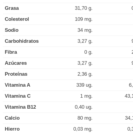
Grasa
31,70 g.
Colesterol
109 mg.
Sodio
34 mg.
Carbohidratos
3,27 g.
Fibra
0 g.
Azúcares
3,27 g.
Proteínas
2,36 g.
Vitamina A
339 ug.
6
Vitamina C
1 mg.
43,
Vitamina B12
0,40 ug.
Calcio
80 mg.
34,
Hierro
0,03 mg.
0,