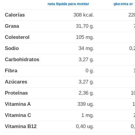
nata liquida para montar
glucema sr
Calorías
308 kcal.
22
Grasa
31,70 g.
Colesterol
105 mg.
Sodio
34 mg.
0,
Carbohidratos
3,27 g.
Fibra
0 g.
Azúcares
3,27 g.
Proteínas
2,36 g.
1
Vitamina A
339 ug.
1
Vitamina C
1 mg.
Vitamina B12
0,40 ug.
0