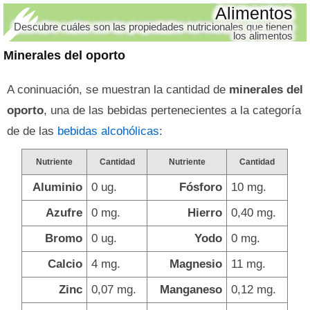
Alimentos
Descubre cuáles son las propiedades nutricionales que tienen
los alimentos
Minerales del oporto
A coninuación, se muestran la cantidad de
minerales del
oporto
, una de las bebidas pertenecientes a la categoría
de de las
bebidas alcohólicas
:
Nutriente
Cantidad
Nutriente
Cantidad
Aluminio
0 ug.
Fósforo
10 mg.
Azufre
0 mg.
Hierro
0,40 mg.
Bromo
0 ug.
Yodo
0 mg.
Calcio
4 mg.
Magnesio
11 mg.
Zinc
0,07 mg.
Manganeso
0,12 mg.