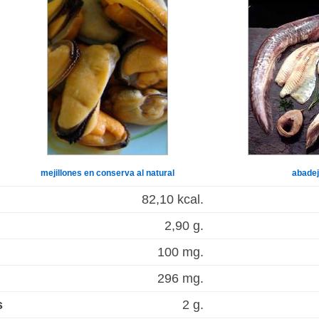
mejillones en conserva al natural
abade
82,10 kcal.
2,90 g.
100 mg.
296 mg.
s
2 g.