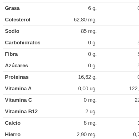
Grasa
6 g.
Colesterol
62,80 mg.
Sodio
85 mg.
Carbohidratos
0 g.
Fibra
0 g.
Azúcares
0 g.
Proteínas
16,62 g.
Vitamina A
0,00 ug.
122,
Vitamina C
0 mg.
2
Vitamina B12
2 ug.
Calcio
8 mg.
Hierro
2,90 mg.
0,