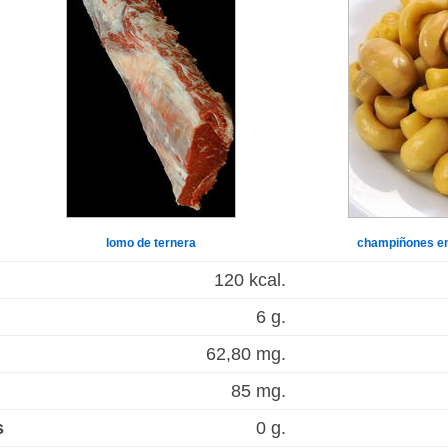
lomo de ternera
champiñones e
120 kcal.
6 g.
62,80 mg.
85 mg.
s
0 g.