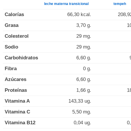
leche materna transicional
tempeh
Calorías
66,30 kcal.
208,9
Grasa
3,70 g.
1
Colesterol
29 mg.
Sodio
29 mg.
Carbohidratos
6,60 g.
Fibra
0 g.
Azúcares
6,60 g.
Proteínas
1,66 g.
1
Vitamina A
143,33 ug.
Vitamina C
5,50 mg.
Vitamina B12
0,04 ug.
0