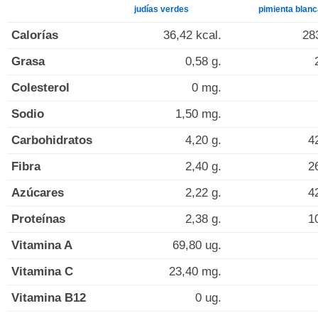
judías verdes
pimienta blanc
Calorías
36,42 kcal.
28
Grasa
0,58 g.
Colesterol
0 mg.
Sodio
1,50 mg.
Carbohidratos
4,20 g.
4
Fibra
2,40 g.
2
Azúcares
2,22 g.
4
Proteínas
2,38 g.
1
Vitamina A
69,80 ug.
Vitamina C
23,40 mg.
Vitamina B12
0 ug.