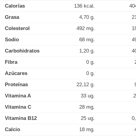
Calorías
136 kcal.
40
Grasa
4,70 g.
2
Colesterol
492 mg.
1
Sodio
68 mg.
4
Carbohidratos
1,20 g.
4
Fibra
0 g.
Azúcares
0 g.
Proteínas
22,12 g.
Vitamina A
33 ug.
2
Vitamina C
28 mg.
Vitamina B12
25 ug.
0
Calcio
18 mg.