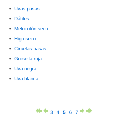
Uvas pasas
Dátiles
Melocotón seco
Higo seco
Ciruelas pasas
Grosella roja
Uva negra
Uva blanca
3
4
5
6
7