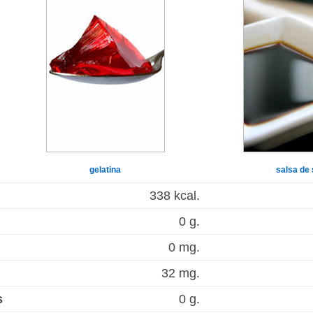
gelatina
salsa de 
338 kcal.
0 g.
0 mg.
32 mg.
s
0 g.