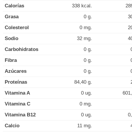
Calorías
338 kcal.
28
Grasa
0 g.
3
Colesterol
0 mg.
2
Sodio
32 mg.
4
Carbohidratos
0 g.
Fibra
0 g.
Azúcares
0 g.
Proteínas
84,40 g.
Vitamina A
0 ug.
601,
Vitamina C
0 mg.
Vitamina B12
0 ug.
0
Calcio
11 mg.