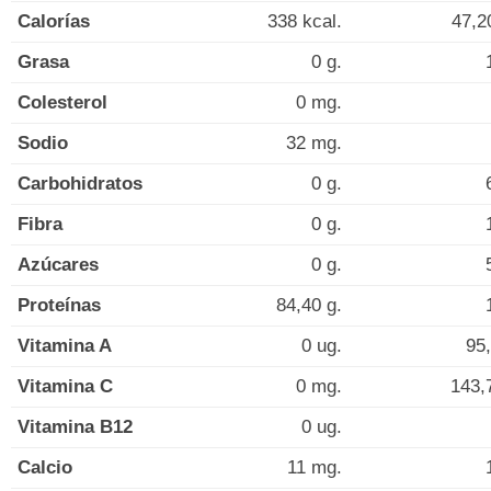
Calorías
338 kcal.
47,2
Grasa
0 g.
Colesterol
0 mg.
Sodio
32 mg.
Carbohidratos
0 g.
Fibra
0 g.
Azúcares
0 g.
Proteínas
84,40 g.
Vitamina A
0 ug.
95,
Vitamina C
0 mg.
143,
Vitamina B12
0 ug.
Calcio
11 mg.