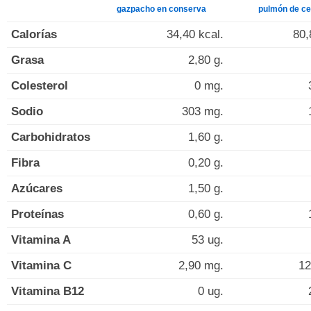
gazpacho en conserva
pulmón de ce
Calorías
34,40 kcal.
80,
Grasa
2,80 g.
Colesterol
0 mg.
Sodio
303 mg.
Carbohidratos
1,60 g.
Fibra
0,20 g.
Azúcares
1,50 g.
Proteínas
0,60 g.
Vitamina A
53 ug.
Vitamina C
2,90 mg.
12
Vitamina B12
0 ug.