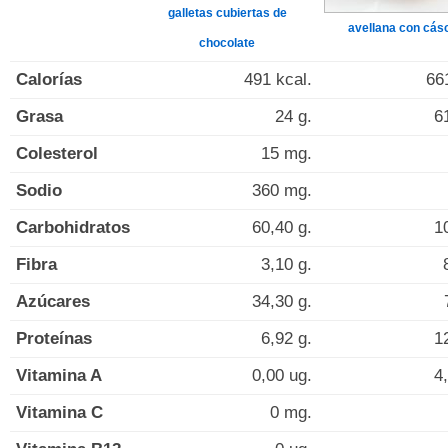
galletas cubiertas de
avellana con cás
chocolate
Calorías
491 kcal.
66
Grasa
24 g.
6
Colesterol
15 mg.
Sodio
360 mg.
Carbohidratos
60,40 g.
1
Fibra
3,10 g.
Azúcares
34,30 g.
Proteínas
6,92 g.
1
Vitamina A
0,00 ug.
4
Vitamina C
0 mg.