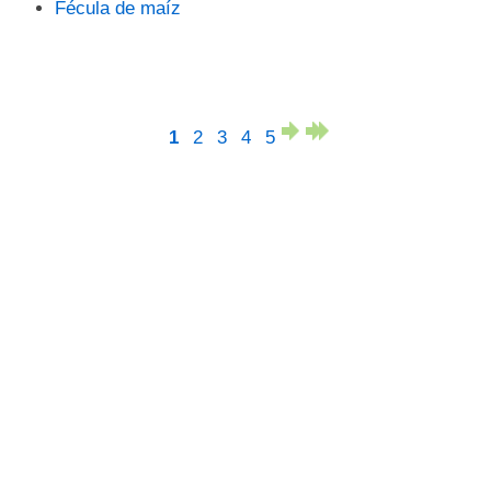
Fécula de maíz
1
2
3
4
5