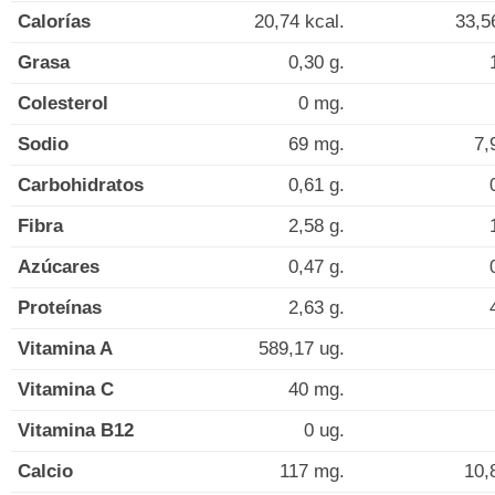
Calorías
20,74 kcal.
33,5
Grasa
0,30 g.
Colesterol
0 mg.
Sodio
69 mg.
7,
Carbohidratos
0,61 g.
Fibra
2,58 g.
Azúcares
0,47 g.
Proteínas
2,63 g.
Vitamina A
589,17 ug.
Vitamina C
40 mg.
Vitamina B12
0 ug.
Calcio
117 mg.
10,