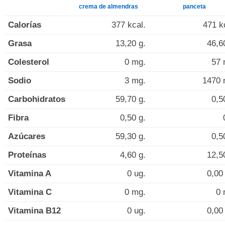
crema de almendras
panceta
Calorías
377 kcal.
471 k
Grasa
13,20 g.
46,6
Colesterol
0 mg.
57 
Sodio
3 mg.
1470 
Carbohidratos
59,70 g.
0,5
Fibra
0,50 g.
Azúcares
59,30 g.
0,5
Proteínas
4,60 g.
12,5
Vitamina A
0 ug.
0,00
Vitamina C
0 mg.
0 
Vitamina B12
0 ug.
0,00