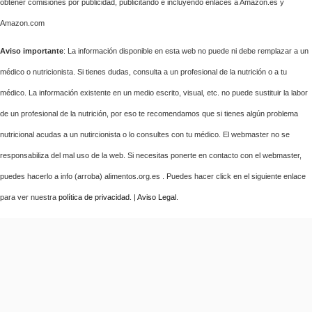
obtener comisiones por publicidad, publicitando e incluyendo enlaces a Amazon.es y
Amazon.com
Aviso importante
: La información disponible en esta web no puede ni debe remplazar a un
médico o nutricionista. Si tienes dudas, consulta a un profesional de la nutrición o a tu
médico. La información existente en un medio escrito, visual, etc. no puede sustituir la labor
de un profesional de la nutrición, por eso te recomendamos que si tienes algún problema
nutricional acudas a un nutircionista o lo consultes con tu médico. El webmaster no se
responsabiliza del mal uso de la web. Si necesitas ponerte en contacto con el webmaster,
puedes hacerlo a info (arroba) alimentos.org.es . Puedes hacer click en el siguiente enlace
para ver nuestra
política de privacidad
. |
Aviso Legal
.