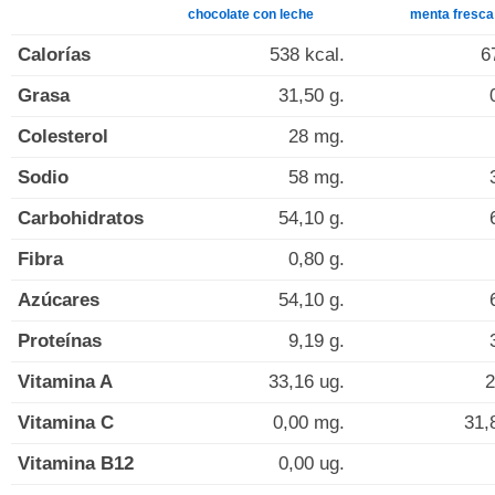
chocolate con leche
menta fresca
Calorías
538 kcal.
6
Grasa
31,50 g.
Colesterol
28 mg.
Sodio
58 mg.
Carbohidratos
54,10 g.
Fibra
0,80 g.
Azúcares
54,10 g.
Proteínas
9,19 g.
Vitamina A
33,16 ug.
2
Vitamina C
0,00 mg.
31,
Vitamina B12
0,00 ug.