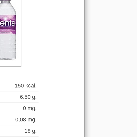
a
150 kcal.
6,50 g.
0 mg.
0,08 mg.
18 g.