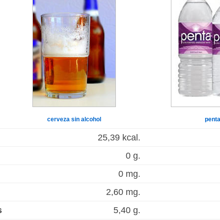
cerveza sin alcohol
pent
25,39 kcal.
0 g.
0 mg.
2,60 mg.
s
5,40 g.