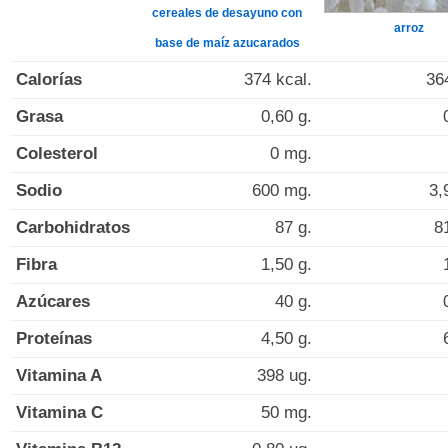
cereales de desayuno con
arroz
base de maíz azucarados
Calorías
374 kcal.
36
Grasa
0,60 g.
Colesterol
0 mg.
Sodio
600 mg.
3,
Carbohidratos
87 g.
8
Fibra
1,50 g.
Azúcares
40 g.
Proteínas
4,50 g.
Vitamina A
398 ug.
Vitamina C
50 mg.