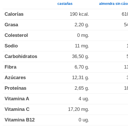
castañas
almendra sin cás
Calorías
190 kcal.
61
Grasa
2,20 g.
5
Colesterol
0 mg.
Sodio
11 mg.
Carbohidratos
36,50 g.
Fibra
6,70 g.
1
Azúcares
12,31 g.
Proteínas
2,65 g.
1
Vitamina A
4 ug.
Vitamina C
17,20 mg.
Vitamina B12
0 ug.