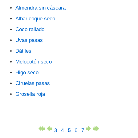
Almendra sin cáscara
Albaricoque seco
Coco rallado
Uvas pasas
Dátiles
Melocotón seco
Higo seco
Ciruelas pasas
Grosella roja
3
4
5
6
7