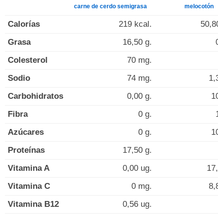
carne de cerdo semigrasa
melocotón
Calorías
219 kcal.
50,8
Grasa
16,50 g.
Colesterol
70 mg.
Sodio
74 mg.
1,
Carbohidratos
0,00 g.
1
Fibra
0 g.
Azúcares
0 g.
1
Proteínas
17,50 g.
Vitamina A
0,00 ug.
17,
Vitamina C
0 mg.
8,
Vitamina B12
0,56 ug.