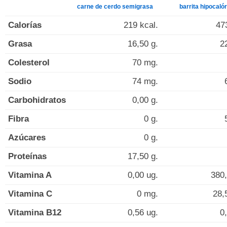
carne de cerdo semigrasa
barrita hipocalór
Calorías
219 kcal.
47
Grasa
16,50 g.
2
Colesterol
70 mg.
Sodio
74 mg.
Carbohidratos
0,00 g.
Fibra
0 g.
Azúcares
0 g.
Proteínas
17,50 g.
Vitamina A
0,00 ug.
380,
Vitamina C
0 mg.
28,
Vitamina B12
0,56 ug.
0