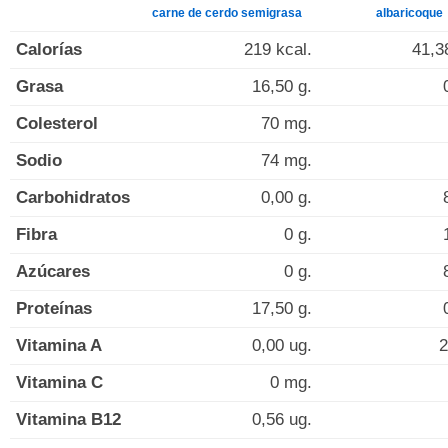
carne de cerdo semigrasa
albaricoque
Calorías
219 kcal.
41,3
Grasa
16,50 g.
Colesterol
70 mg.
Sodio
74 mg.
Carbohidratos
0,00 g.
Fibra
0 g.
Azúcares
0 g.
Proteínas
17,50 g.
Vitamina A
0,00 ug.
2
Vitamina C
0 mg.
Vitamina B12
0,56 ug.