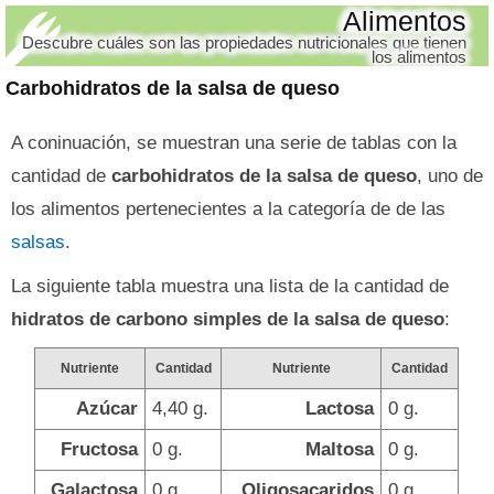
Alimentos
Descubre cuáles son las propiedades nutricionales que tienen
los alimentos
Carbohidratos de la salsa de queso
A coninuación, se muestran una serie de tablas con la
cantidad de
carbohidratos de la salsa de queso
, uno de
los alimentos pertenecientes a la categoría de de las
salsas
.
La siguiente tabla muestra una lista de la cantidad de
hidratos de carbono simples de la salsa de queso
:
Nutriente
Cantidad
Nutriente
Cantidad
Azúcar
4,40 g.
Lactosa
0 g.
Fructosa
0 g.
Maltosa
0 g.
Galactosa
0 g.
Oligosacaridos
0 g.