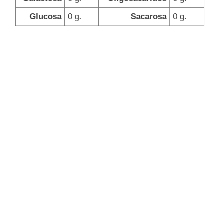
Glucosa
0 g.
Sacarosa
0 g.