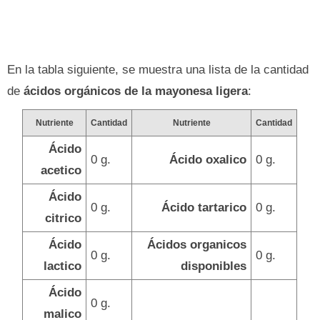
En la tabla siguiente, se muestra una lista de la cantidad
de
ácidos orgánicos de la mayonesa ligera
:
Nutriente
Cantidad
Nutriente
Cantidad
Ácido
0 g.
Ácido oxalico
0 g.
acetico
Ácido
0 g.
Ácido tartarico
0 g.
citrico
Ácido
Ácidos organicos
0 g.
0 g.
lactico
disponibles
Ácido
0 g.
malico