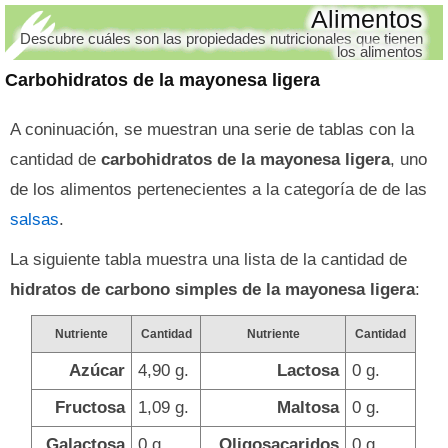
Alimentos
Descubre cuáles son las propiedades nutricionales que tienen
los alimentos
Carbohidratos de la mayonesa ligera
A coninuación, se muestran una serie de tablas con la
cantidad de
carbohidratos de la mayonesa ligera
, uno
de los alimentos pertenecientes a la categoría de de las
salsas
.
La siguiente tabla muestra una lista de la cantidad de
hidratos de carbono simples de la mayonesa ligera
:
Nutriente
Cantidad
Nutriente
Cantidad
Azúcar
4,90 g.
Lactosa
0 g.
Fructosa
1,09 g.
Maltosa
0 g.
Galactosa
0 g.
Oligosacaridos
0 g.