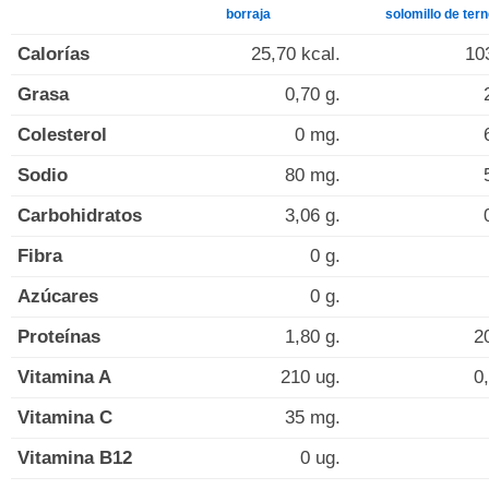
borraja
solomillo de ter
Calorías
25,70 kcal.
10
Grasa
0,70 g.
Colesterol
0 mg.
Sodio
80 mg.
Carbohidratos
3,06 g.
Fibra
0 g.
Azúcares
0 g.
Proteínas
1,80 g.
2
Vitamina A
210 ug.
0
Vitamina C
35 mg.
Vitamina B12
0 ug.