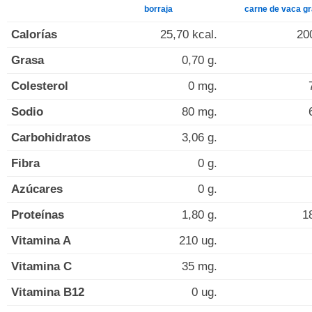
borraja
carne de vaca g
Calorías
25,70 kcal.
20
Grasa
0,70 g.
Colesterol
0 mg.
Sodio
80 mg.
Carbohidratos
3,06 g.
Fibra
0 g.
Azúcares
0 g.
Proteínas
1,80 g.
1
Vitamina A
210 ug.
Vitamina C
35 mg.
Vitamina B12
0 ug.