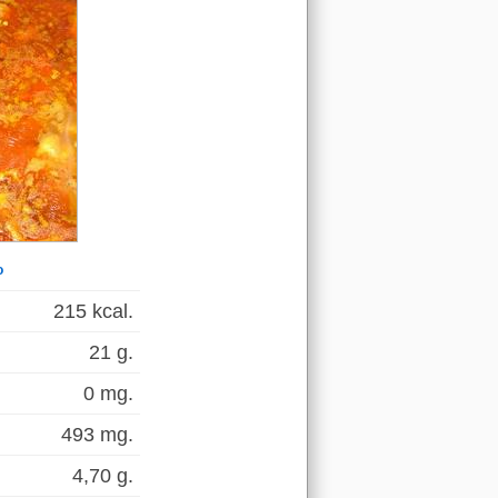
o
215 kcal.
21 g.
0 mg.
493 mg.
4,70 g.