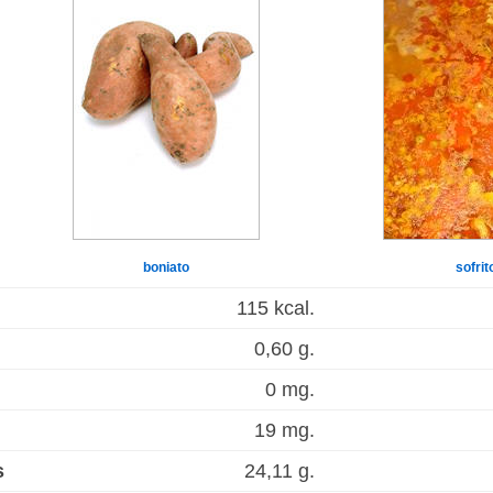
boniato
sofrit
115 kcal.
0,60 g.
0 mg.
19 mg.
s
24,11 g.