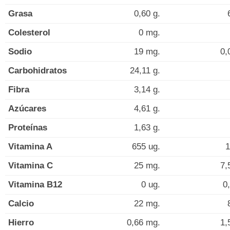
Grasa
0,60 g.
Colesterol
0 mg.
Sodio
19 mg.
0,
Carbohidratos
24,11 g.
Fibra
3,14 g.
Azúcares
4,61 g.
Proteínas
1,63 g.
Vitamina A
655 ug.
1
Vitamina C
25 mg.
7,
Vitamina B12
0 ug.
0
Calcio
22 mg.
Hierro
0,66 mg.
1,