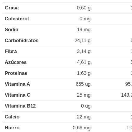
Grasa
0,60 g.
Colesterol
0 mg.
Sodio
19 mg.
Carbohidratos
24,11 g.
Fibra
3,14 g.
Azúcares
4,61 g.
Proteínas
1,63 g.
Vitamina A
655 ug.
95,
Vitamina C
25 mg.
143,
Vitamina B12
0 ug.
Calcio
22 mg.
Hierro
0,66 mg.
1,