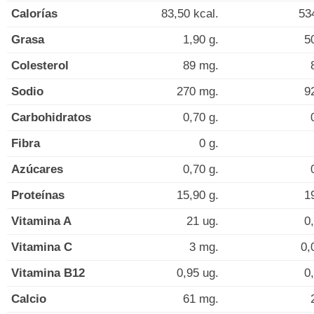
Calorías
83,50 kcal.
53
Grasa
1,90 g.
5
Colesterol
89 mg.
Sodio
270 mg.
9
Carbohidratos
0,70 g.
Fibra
0 g.
Azúcares
0,70 g.
Proteínas
15,90 g.
1
Vitamina A
21 ug.
0
Vitamina C
3 mg.
0,
Vitamina B12
0,95 ug.
0
Calcio
61 mg.