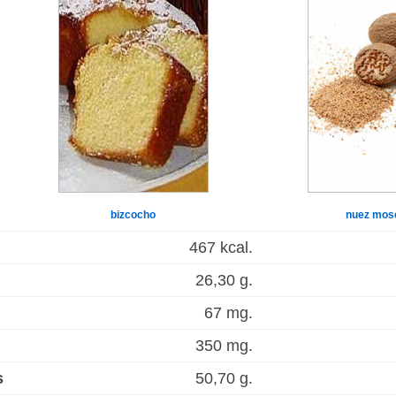
bizcocho
nuez mos
467 kcal.
26,30 g.
67 mg.
350 mg.
s
50,70 g.