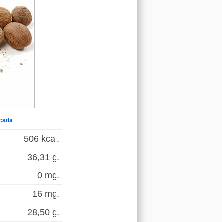
cada
506 kcal.
36,31 g.
0 mg.
16 mg.
28,50 g.