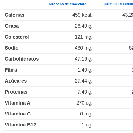
palmito en cons
bizcocho de chocolate
Calorías
459 kcal.
43,2
Grasa
26,40 g.
Colesterol
121 mg.
Sodio
430 mg.
6
Carbohidratos
47,16 g.
Fibra
1,40 g.
Azúcares
27,44 g.
Proteínas
7,40 g.
Vitamina A
270 ug.
Vitamina C
0 mg.
Vitamina B12
1 ug.