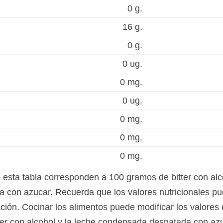
0 g.
16 g.
0 g.
0 ug.
0 mg.
0 ug.
0 mg.
0 mg.
0 mg.
e esta tabla corresponden a 100 gramos de bitter con al
 con azucar. Recuerda que los valores nutricionales pu
ación. Cocinar los alimentos puede modificar los valores 
itter con alcohol y la leche condensada desnatada con a