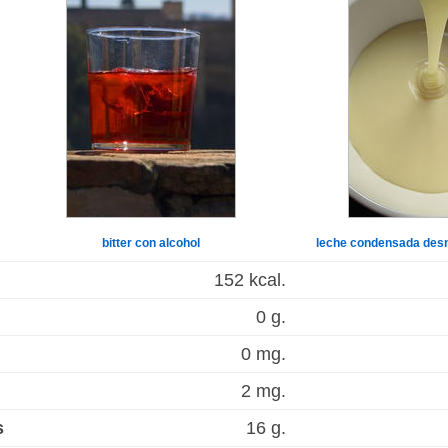
bitter con alcohol
leche condensada des
152 kcal.
0 g.
0 mg.
2 mg.
s
16 g.