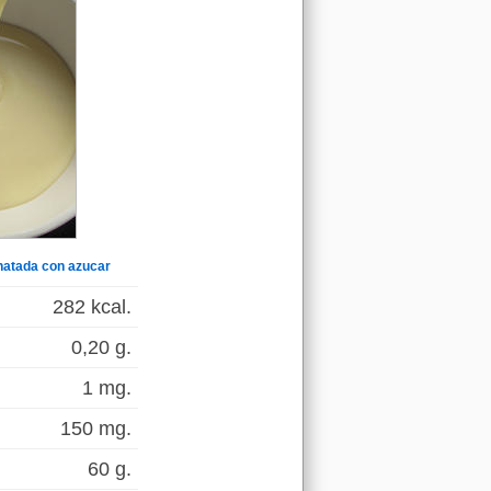
natada con azucar
282 kcal.
0,20 g.
1 mg.
150 mg.
60 g.