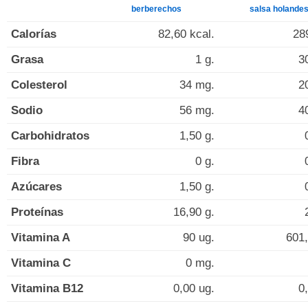
berberechos
salsa holande
Calorías
82,60 kcal.
28
Grasa
1 g.
3
Colesterol
34 mg.
2
Sodio
56 mg.
4
Carbohidratos
1,50 g.
Fibra
0 g.
Azúcares
1,50 g.
Proteínas
16,90 g.
Vitamina A
90 ug.
601,
Vitamina C
0 mg.
Vitamina B12
0,00 ug.
0