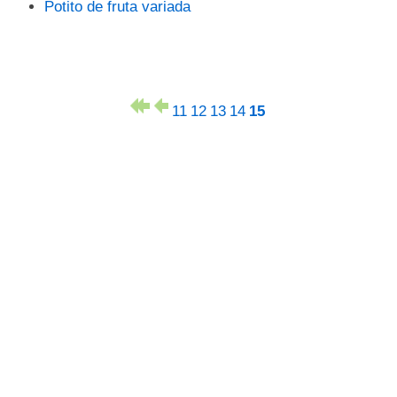
Potito de fruta variada
11
12
13
14
15