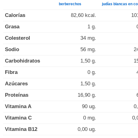
berberechos
judías blancas en c
Calorías
82,60 kcal.
10
Grasa
1 g.
Colesterol
34 mg.
Sodio
56 mg.
2
Carbohidratos
1,50 g.
1
Fibra
0 g.
Azúcares
1,50 g.
Proteínas
16,90 g.
Vitamina A
90 ug.
0
Vitamina C
0 mg.
0,
Vitamina B12
0,00 ug.