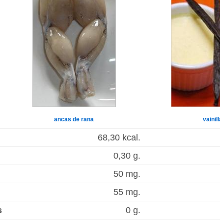
ancas de rana
vainill
68,30 kcal.
0,30 g.
50 mg.
55 mg.
s
0 g.